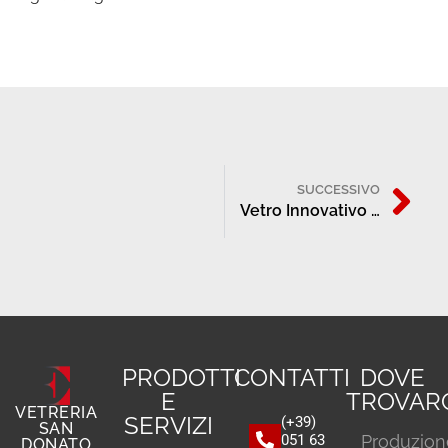
SUCCESSIVO
Vetro Innovativo per un Design Avanzato: La Vetreria San Donato Esegue Progetti su Misura
PRODOTTI
CONTATTI
DOVE
E
TROVAR
VETRERIA
SERVIZI
(+39)
SAN
051 63
Produzion
DONATO