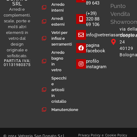
89 643
SRL
Arredo
Punto
Arredi e
interni
(+39)
Vendita
complementi,
Arredi
320 88
Showroo
scale, porte e
69 106
esterni
molti altri
via dell
Vetri per
elementi in
info@vetreriasandonato
Cooper
infissi e
vetro dal
24
serramenti
design
pagina
40129
originale e
facebook
Arredo
Bologna
sofisticato.
bagno
profilo
PARTITA IVA:
in
01131980375
instagram
vetro
Specchi
e
articoli
in
cristallo
Manutenzione
Privacy Policy
e
Cookie Policy
© 2024 Vetreria San Donato S.r.l.